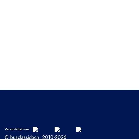
Veranstaltet von:
© busclassicbcn, 2010-2026