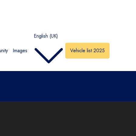
English (UK)
nity
Images
Vehicle list 2025