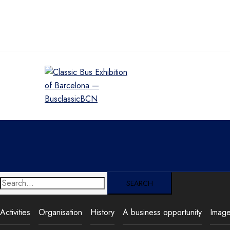
Skip
to
content
Search:
Activities
Organisation
History
A business opportunity
Imag