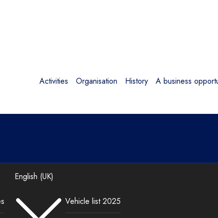
Activities
Organisation
History
A business opportu
English (UK)
es
Vehicle list 2025