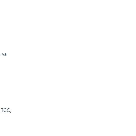
e va
r TCC,