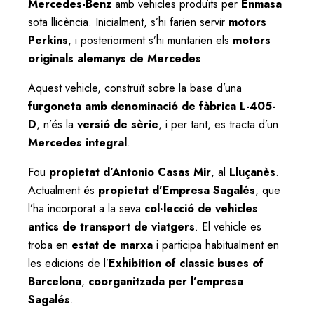
Mercedes-Benz
amb vehicles produïts per
Enmasa
sota llicència. Inicialment, s’hi farien servir
motors
Perkins
, i posteriorment s’hi muntarien els
motors
originals alemanys de Mercedes
.
Aquest vehicle, construït sobre la base d’una
furgoneta amb denominació de fàbrica L-405-
D
, n’és la
versió de sèrie
, i per tant, es tracta d’un
Mercedes integral
.
Fou
propietat d’Antonio Casas Mir
, al
Lluçanès
.
Actualment és
propietat d’Empresa Sagalés
, que
l’ha incorporat a la seva
col·lecció de vehicles
antics de transport de viatgers
. El vehicle es
troba en
estat de marxa
i participa habitualment en
les edicions de l’
Exhibition of classic buses of
Barcelona
,
coorganitzada per l’empresa
Sagalés
.