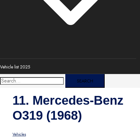
Vehicle list 2025
Search:
11. Mercedes-Benz
O319 (1968)
Vehicles