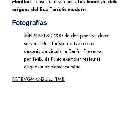
Montbui
, consolidant-se com a
testimoni viu dels
orígens del Bus Turístic modern
.
Fotografías
BBT
BVG
MAN
Sercar
TMB