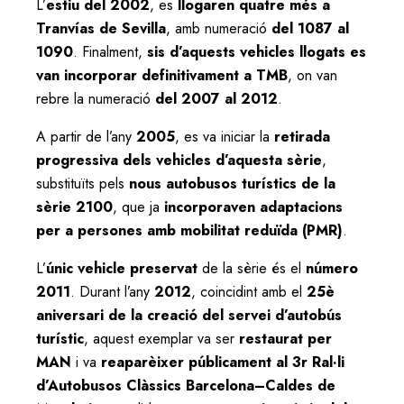
L’
estiu del 2002
, es
llogaren quatre més a
Tranvías de Sevilla
, amb numeració
del 1087 al
1090
. Finalment,
sis d’aquests vehicles llogats es
van incorporar definitivament a TMB
, on van
rebre la numeració
del 2007 al 2012
.
A partir de l’any
2005
, es va iniciar la
retirada
progressiva dels vehicles d’aquesta sèrie
,
substituïts pels
nous autobusos turístics de la
sèrie 2100
, que ja
incorporaven adaptacions
per a persones amb mobilitat reduïda (PMR)
.
L’
únic vehicle preservat
de la sèrie és el
número
2011
. Durant l’any
2012
, coincidint amb el
25è
aniversari de la creació del servei d’autobús
turístic
, aquest exemplar va ser
restaurat per
MAN
i va
reaparèixer públicament al 3r Ral·li
d’Autobusos Clàssics Barcelona–Caldes de