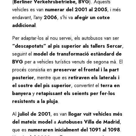
(
Berliner Verkehrsbetriebe, BVG
). Aquests
vehicles es van
numerar del 2001 al 2005
, i més
endavant, l’any
2006
, s’hi va
afegir un cotxe
addicional
.
Per adaptar-los al nou servei, els autobusos van ser
“descapotats” al pis superior als tallers Sercar
,
seguint el
model de transformació estàndard de
BVG
per a vehicles turístics venuts de segona mà. El
procés consistia en
preservar el frontal i la part
posterior
, mentre que es
retiraven els laterals i
el sostre del pis superior
, convertint el
terra en
banyera
y
retapissant els seients per fer-los
resistents a la pluja
.
Al
juliol de 2001
, es van
llogar vuit vehicles més
del mateix model
a
Autobuses Villa de Madrid
,
que es
numeraren inicialment del 1091 al 1098
.