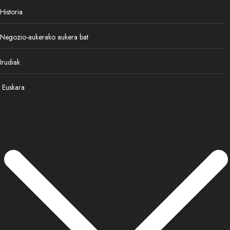
Historia
Negozio-aukerako aukera bat
Irudiak
Euskara