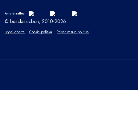
Antolatzailea:
© busclassicbcn, 2010-2026
Legal oharra
Cookie politika
Pribatutasun politika
ITXI
Pribatutasunaren ikuspegi orokorra