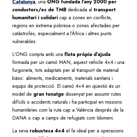
Catalunya
, una
ONG fundada l’any 2000 per
conductors/es de TMB
dedicada al
transport
humanitari i solidari
cap a zones en conflicte,
regions en extrema pobresa o zones afectades per
catàstrofes, especialment a l’Àfrica i altres punts
vulnerables.
L’ONG compta amb una
flota pròpia d’ajuda
formada per un camió MAN, aquest vehicle 4×4 i una
furgoneta, tots adaptats per al transport de material
bàsic: aliments, medicaments, materials sanitaris i
equips de protecció. El camió 4×4 en qüestió és un
model de
gran tonatge
dissenyat per assumir rutes
difícils o accidents naturals i ha participat en missions
humanitàries com la ruta cap a València després de la
DANA o cap a camps de refugiats com Idomeni.
La seva
robustesa 4×4
el fa ideal per a operacions