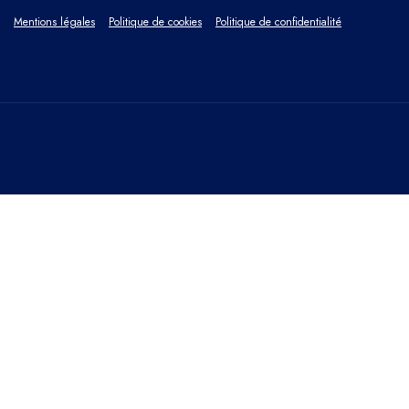
Mentions légales
Politique de cookies
Politique de confidentialité
FERMER
Aperçu de la confidentialité
This website uses cookies to improve your experience while
you navigate through the website. Out of these cookies, the