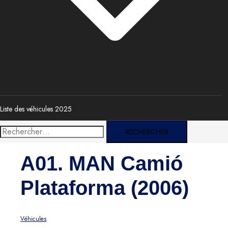
Liste des véhicules 2025
Rechercher :
A01. MAN Camió
Plataforma (2006)
Véhicules