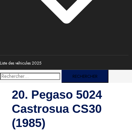
Liste des véhicules 2025
Rechercher :
20. Pegaso 5024
Castrosua CS30
(1985)