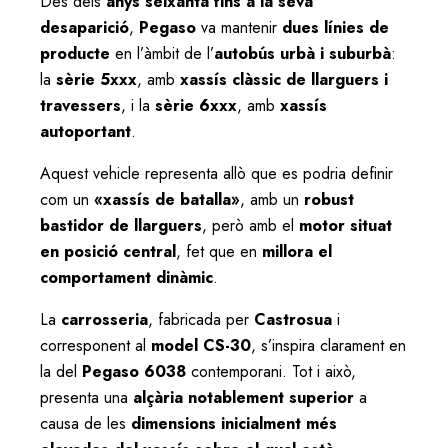
Des dels
anys seixanta fins a la seva
desaparició
,
Pegaso
va mantenir
dues línies de
producte
en l’àmbit de l’
autobús urbà i suburbà
:
la
sèrie 5xxx
, amb
xassís clàssic de llarguers i
travessers
, i la
sèrie 6xxx
, amb
xassís
autoportant
.
Aquest vehicle representa allò que es podria definir
com un
«xassís de batalla»
, amb un
robust
bastidor de llarguers
, però amb el
motor situat
en posició central
, fet que en
millora el
comportament dinàmic
.
La
carrosseria
, fabricada per
Castrosua
i
corresponent al
model CS-30
, s’inspira clarament en
la del
Pegaso 6038
contemporani. Tot i això,
presenta una
alçària notablement superior
a
causa de les
dimensions inicialment més