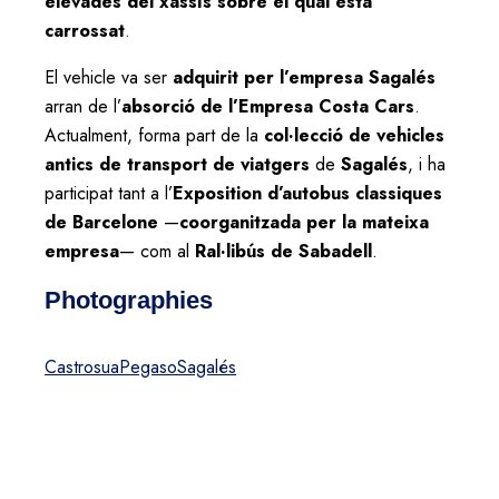
elevades del xassís sobre el qual està
carrossat
.
El vehicle va ser
adquirit per l’empresa Sagalés
arran de l’
absorció de l’Empresa Costa Cars
.
Actualment, forma part de la
col·lecció de vehicles
antics de transport de viatgers
de
Sagalés
, i ha
participat tant a l’
Exposition d’autobus classiques
de Barcelone
—
coorganitzada per la mateixa
empresa
— com al
Ral·libús de Sabadell
.
Photographies
Castrosua
Pegaso
Sagalés