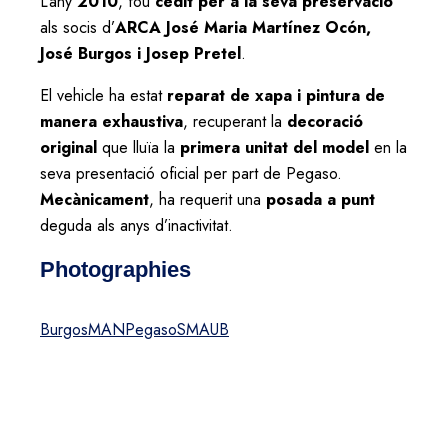
L’any
2010
, fou
cedit per a la seva preservació
als socis d’
ARCA José Maria Martínez Ocón,
José Burgos i Josep Pretel
.
El vehicle ha estat
reparat de xapa i pintura de
manera exhaustiva
, recuperant la
decoració
original
que lluïa la
primera unitat del model
en la
seva presentació oficial per part de Pegaso.
Mecànicament
, ha requerit una
posada a punt
deguda als anys d’inactivitat.
Photographies
Burgos
MAN
Pegaso
SMAUB