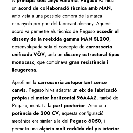
A
principis dels anys vuitanta
,
Pegaso
va iniciar
un
acord de col·laboració tècnica amb MAN
,
amb vista a una possible compra de la marca
espanyola per part del fabricant alemany. Aquest
acord va permetre als tècnics de Pegaso
accedir al
disseny de la reeixida gamma MAN SL200
,
desenvolupada sota el concepte de
carrosseria
unificada VÖV
, amb un
disseny estructural tipus
monocasc
, que combinava
gran resistència i
lleugeresa
.
Aprofitant la
carrosseria autoportant sense
canvis
, Pegaso hi va adaptar un
eix de fabricació
pròpia
i el
motor horitzontal 96A4AZ
, també de
Pegaso, muntat a la
part posterior
. Amb una
potència de 200 CV
, aquesta configuració
mecànica era similar a la del
Pegaso 6050
, i
permetia una
alçària molt reduïda del pis interior