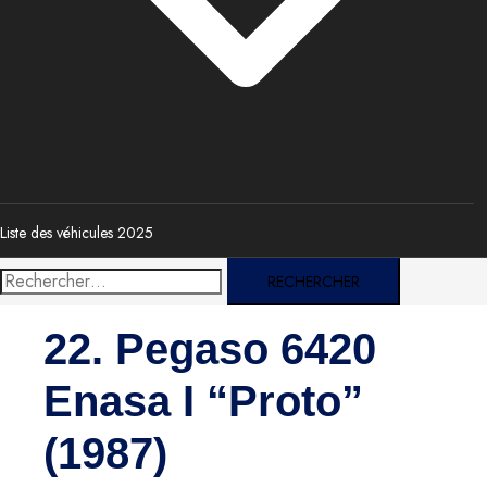
Liste des véhicules 2025
Rechercher :
22. Pegaso 6420
Enasa I “Proto”
(1987)