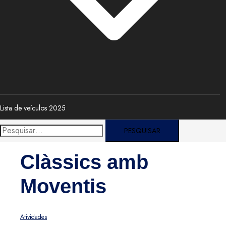
Lista de veículos 2025
Pesquisar
por:
Clàssics amb
Moventis
Atividades