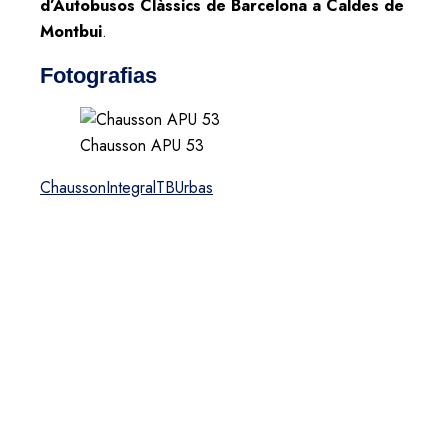
d’Autobusos Clàssics de Barcelona a Caldes de
Montbui
.
Fotografias
Chausson APU 53
Chausson
Integral
TB
Urbas