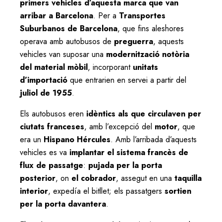
primers vehicles d’aquesta marca que van
arribar a Barcelona
. Per a
Transportes
Suburbanos de Barcelona
, que fins aleshores
operava amb autobusos de
preguerra
, aquests
vehicles van suposar una
modernització notòria
del material mòbil
, incorporant
unitats
d’importació
que entrarien en servei a partir del
juliol de 1955
.
Els autobusos eren
idèntics als que circulaven per
ciutats franceses
, amb l’excepció del
motor
, que
era un
Hispano Hércules
. Amb l’arribada d’aquests
vehicles es va
implantar el sistema francès de
flux de passatge
:
pujada per la porta
posterior
, on
el cobrador
, assegut en una
taquilla
interior
, expedía el bitllet; els passatgers
sortien
per la porta davantera
.