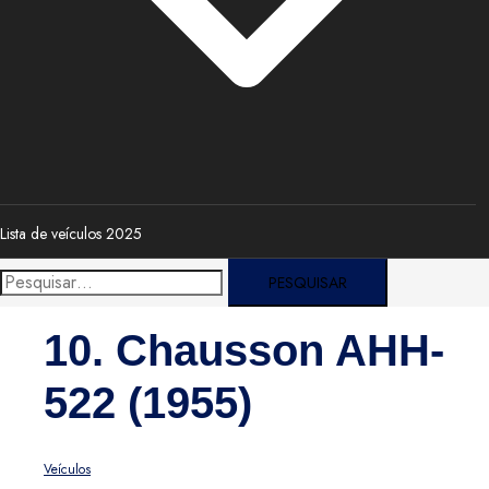
Lista de veículos 2025
Pesquisar
por:
10. Chausson AHH-
522 (1955)
Veículos