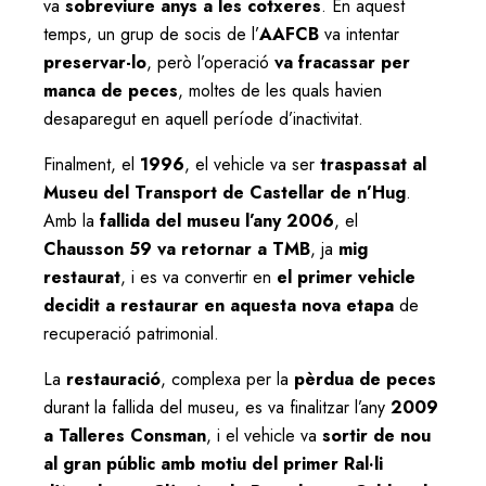
va
sobreviure anys a les cotxeres
. En aquest
temps, un grup de socis de l’
AAFCB
va intentar
preservar-lo
, però l’operació
va fracassar per
manca de peces
, moltes de les quals havien
desaparegut en aquell període d’inactivitat.
Finalment, el
1996
, el vehicle va ser
traspassat al
Museu del Transport de Castellar de n’Hug
.
Amb la
fallida del museu l’any 2006
, el
Chausson 59 va retornar a TMB
, ja
mig
restaurat
, i es va convertir en
el primer vehicle
decidit a restaurar en aquesta nova etapa
de
recuperació patrimonial.
La
restauració
, complexa per la
pèrdua de peces
durant la fallida del museu, es va finalitzar l’any
2009
a Talleres Consman
, i el vehicle va
sortir de nou
al gran públic amb motiu del primer Ral·li