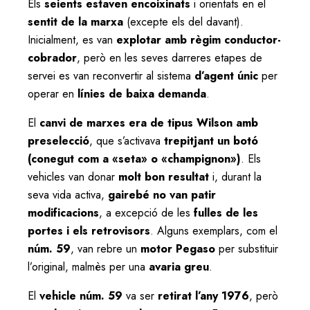
Els
seients estaven encoixinats
i orientats en el
sentit de la marxa
(excepte els del davant).
Inicialment, es van
explotar amb règim conductor-
cobrador
, però en les seves darreres etapes de
servei es van reconvertir al sistema
d’agent únic
per
operar en
línies de baixa demanda
.
El
canvi de marxes era de tipus Wilson amb
preselecció
, que s’activava
trepitjant un botó
(conegut com a «seta» o «champignon»)
. Els
vehicles van donar
molt bon resultat
i, durant la
seva vida activa,
gairebé no van patir
modificacions
, a excepció de les
fulles de les
portes i els retrovisors
. Alguns exemplars, com el
núm. 59
, van rebre un
motor Pegaso
per substituir
l’original, malmès per una
avaria greu
.
El
vehicle núm. 59
va ser
retirat l’any 1976
, però