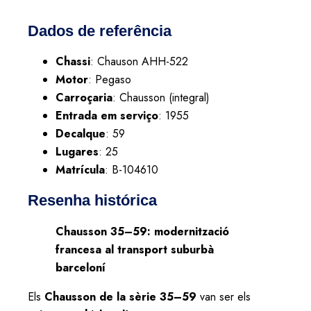
Dados de referência
Chassi
: Chauson AHH-522
Motor
: Pegaso
Carroçaria
: Chausson (integral)
Entrada em serviço
: 1955
Decalque
: 59
Lugares
: 25
Matrícula
: B-104610
Resenha histórica
Chausson 35–59: modernització
francesa al transport suburbà
barceloní
Els
Chausson de la sèrie 35–59
van ser els