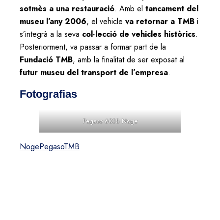
sotmès a una restauració
. Amb el
tancament del
museu l’any 2006
, el vehicle
va retornar a TMB
i
s’integrà a la seva
col·lecció de vehicles històrics
.
Posteriorment, va passar a formar part de la
Fundació TMB
, amb la finalitat de ser exposat al
futur museu del transport de l’empresa
.
Fotografias
Pegaso 6038 Noge
Noge
Pegaso
TMB