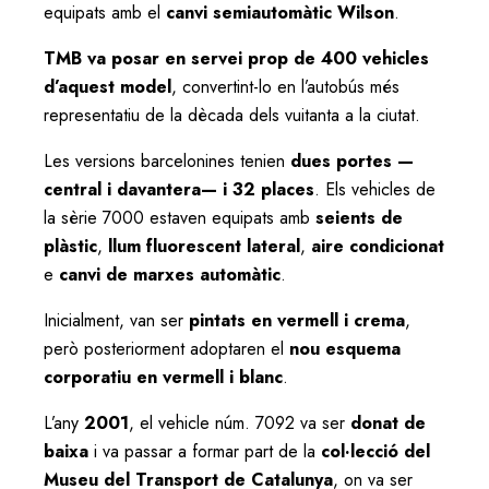
equipats amb el
canvi semiautomàtic Wilson
.
TMB va posar en servei prop de 400 vehicles
d’aquest model
, convertint-lo en l’autobús més
representatiu de la dècada dels vuitanta a la ciutat.
Les versions barcelonines tenien
dues portes —
central i davantera— i 32 places
. Els vehicles de
la sèrie 7000 estaven equipats amb
seients de
plàstic
,
llum fluorescent lateral
,
aire condicionat
e
canvi de marxes automàtic
.
Inicialment, van ser
pintats en vermell i crema
,
però posteriorment adoptaren el
nou esquema
corporatiu en vermell i blanc
.
L’any
2001
, el vehicle núm. 7092 va ser
donat de
baixa
i va passar a formar part de la
col·lecció del
Museu del Transport de Catalunya
, on va ser