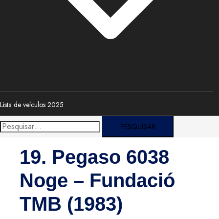
Lista de veículos 2025
Pesquisar
por:
19. Pegaso 6038
Noge – Fundació
TMB (1983)