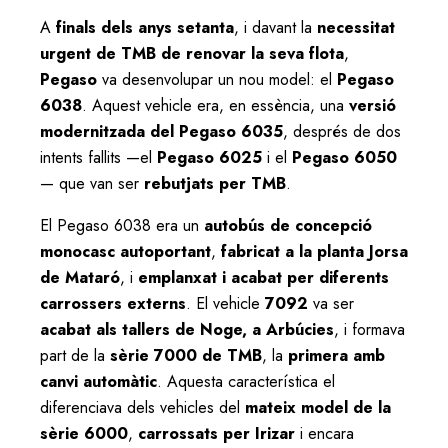
A
finals dels anys setanta
, i davant la
necessitat
urgent de TMB de renovar la seva flota
,
Pegaso
va desenvolupar un nou model: el
Pegaso
6038
. Aquest vehicle era, en essència, una
versió
modernitzada del Pegaso 6035
, després de dos
intents fallits —el
Pegaso 6025
i el
Pegaso 6050
— que van ser
rebutjats per TMB
.
El Pegaso 6038 era un
autobús de concepció
monocasc autoportant
,
fabricat a la planta Jorsa
de Mataró
, i
emplanxat i acabat per diferents
carrossers externs
. El vehicle
7092
va ser
acabat als tallers de Noge, a Arbúcies
, i formava
part de la
sèrie 7000 de TMB
, la
primera amb
canvi automàtic
. Aquesta característica el
diferenciava dels vehicles del
mateix model de la
sèrie 6000
,
carrossats per Irizar
i encara