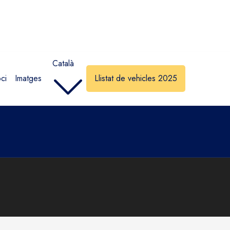
Català
ci
Imatges
Llistat de vehicles 2025