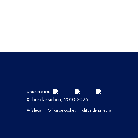
Organitzat per:
© busclassicbcn, 2010-2026
Avís legal
Política de cookies
Política de privacitat