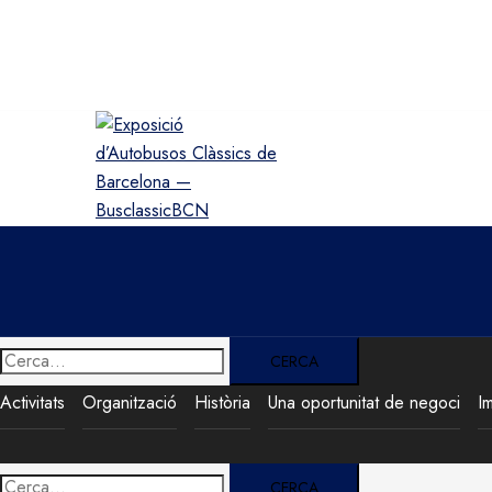
Saltar
al
contingut
Cerca:
Activitats
Organització
Història
Una oportunitat de negoci
I
Cerca: