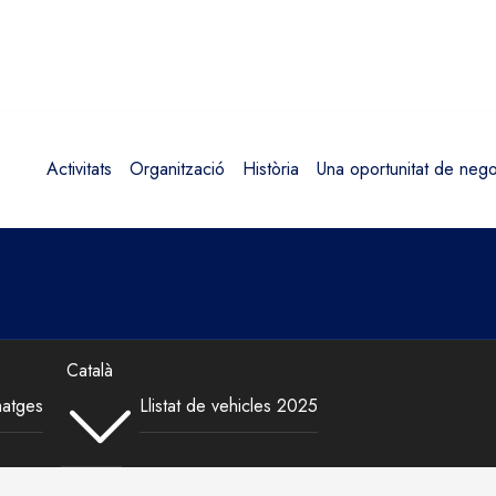
Activitats
Organització
Història
Una oportunitat de nego
Català
matges
Llistat de vehicles 2025