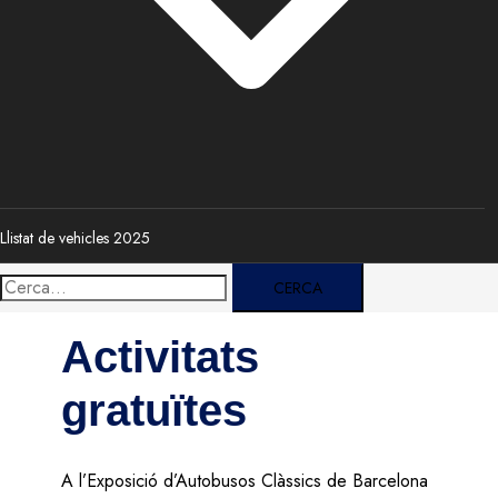
Llistat de vehicles 2025
Cerca:
Activitats
gratuïtes
A l’Exposició d’Autobusos Clàssics de Barcelona