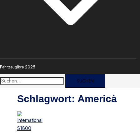
Fahrzeugliste 2025
Suche
nach:
Schlagwort:
Americà