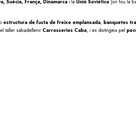
a, Suècia, França, Dinamarca
i la
Unió Soviètica
(on fou la b
mb
estructura de fusta de freixe emplanxada
,
banquetes tr
el taller sabadellenc
Carrosseries Caba
, i es distingeix pel
pecu