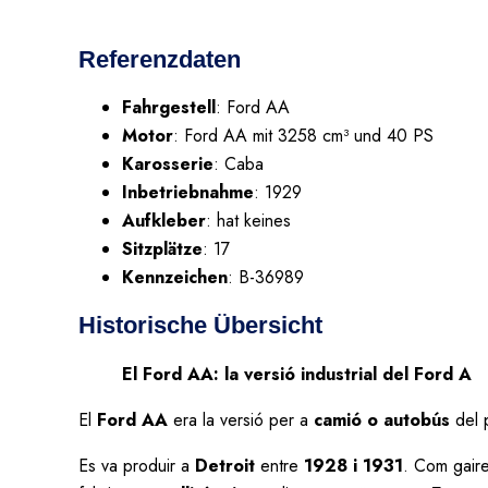
Referenzdaten
Fahrgestell
: Ford AA
Motor
: Ford AA mit 3258 cm³ und 40 PS
Karosserie
: Caba
Inbetriebnahme
: 1929
Aufkleber
: hat keines
Sitzplätze
: 17
Kennzeichen
: B-36989
Historische Übersicht
El Ford AA: la versió industrial del Ford A
El
Ford AA
era la versió per a
camió o autobús
del 
Es va produir a
Detroit
entre
1928 i 1931
. Com gaire