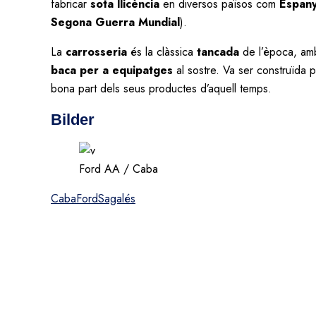
fabricar
sota llicència
en diversos països com
Espany
Segona Guerra Mundial
).
La
carrosseria
és la clàssica
tancada
de l’època, a
baca per a equipatges
al sostre. Va ser construïda p
bona part dels seus productes d’aquell temps.
Bilder
Ford AA / Caba
Caba
Ford
Sagalés