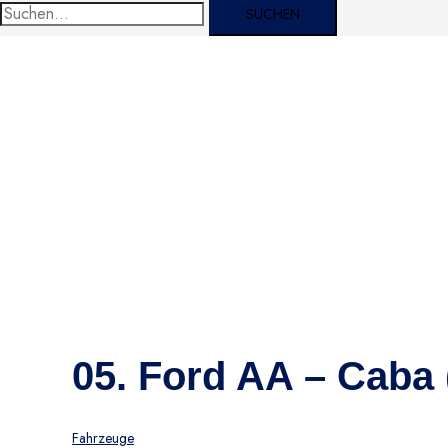
Suche
nach:
05. Ford AA – Caba 
Fahrzeuge