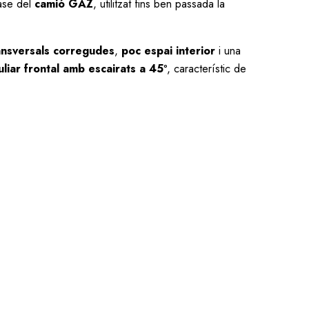
ase del
camió GAZ
, utilitzat fins ben passada la
ansversals corregudes
,
poc espai interior
i una
liar frontal amb escairats a 45º
, característic de