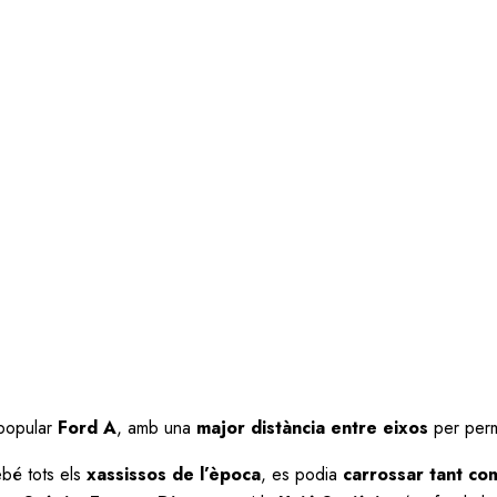
popular
Ford A
, amb una
major distància entre eixos
per per
bé tots els
xassissos de l’època
, es podia
carrossar tant co