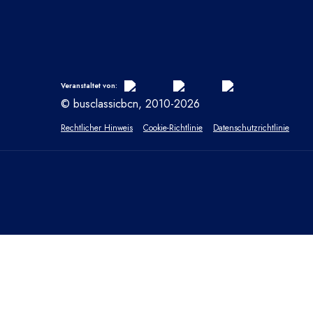
Veranstaltet von:
© busclassicbcn, 2010-2026
Rechtlicher Hinweis
Cookie-Richtlinie
Datenschutzrichtlinie