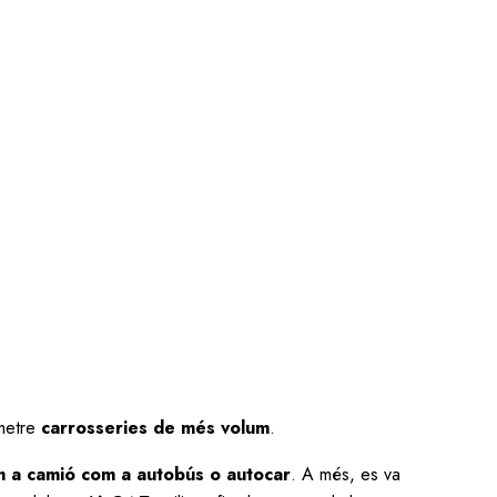
metre
carrosseries de més volum
.
m a camió com a autobús o autocar
. A més, es va