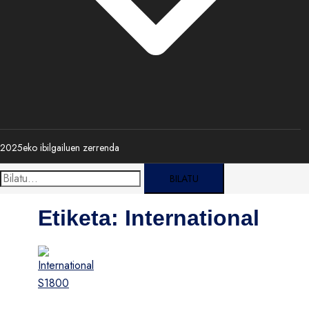
2025eko ibilgailuen zerrenda
Bilatu:
Etiketa:
International