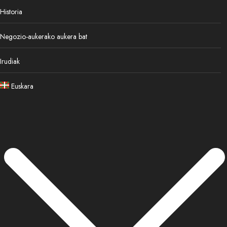
Historia
Negozio-aukerako aukera bat
Irudiak
Euskara