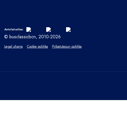
Antolatzailea:
© busclassicbcn, 2010-2026
Legal oharra
Cookie politika
Pribatutasun politika
ITXI