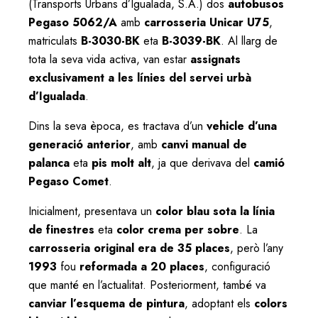
(Transports Urbans d’Igualada, S.A.) dos
autobusos
Pegaso 5062/A
amb
carrosseria Unicar U75
,
matriculats
B-3030-BK
eta
B-3039-BK
. Al llarg de
tota la seva vida activa, van estar
assignats
exclusivament a les línies del servei urbà
d’Igualada
.
Dins la seva època, es tractava d’un
vehicle d’una
generació anterior
, amb
canvi manual de
palanca
eta
pis molt alt
, ja que derivava del
camió
Pegaso Comet
.
Inicialment, presentava un
color blau sota la línia
de finestres
eta
color crema per sobre
. La
carrosseria original era de 35 places
, però l’any
1993
fou
reformada a 20 places
, configuració
que manté en l’actualitat. Posteriorment, també va
canviar l’esquema de pintura
, adoptant els
colors