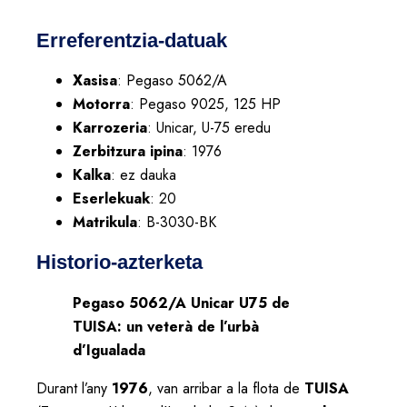
Erreferentzia-datuak
Xasisa
: Pegaso 5062/A
Motorra
: Pegaso 9025, 125 HP
Karrozeria
: Unicar, U-75 eredu
Zerbitzura ipina
: 1976
Kalka
: ez dauka
Eserlekuak
: 20
Matrikula
: B-3030-BK
Historio-azterketa
Pegaso 5062/A Unicar U75 de
TUISA: un veterà de l’urbà
d’Igualada
Durant l’any
1976
, van arribar a la flota de
TUISA