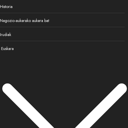
Historia
Negozio-aukerako aukera bat
Irudiak
Euskara