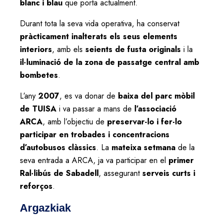
blanc i blau
que porta actualment.
Durant tota la seva vida operativa, ha conservat
pràcticament inalterats els seus elements
interiors
, amb els
seients de fusta originals
i la
il·luminació de la zona de passatge central amb
bombetes
.
L’any
2007
, es va donar de
baixa del parc mòbil
de TUISA
i va passar a mans de
l’associació
ARCA
, amb l’objectiu de
preservar-lo i fer-lo
participar en trobades i concentracions
d’autobusos clàssics
. La
mateixa setmana
de la
seva entrada a ARCA, ja va participar en el
primer
Ral·libús de Sabadell
, assegurant
serveis curts i
reforços
.
Argazkiak