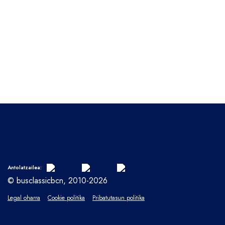
Antolatzailea:
© busclassicbcn, 2010-2026
Legal oharra
Cookie politika
Pribatutasun politika