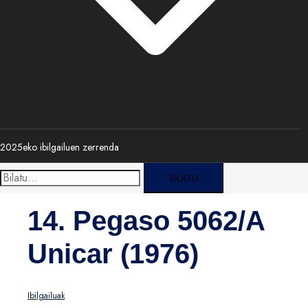
2025eko ibilgailuen zerrenda
Bilatu:
14. Pegaso 5062/A
Unicar (1976)
Ibilgailuak