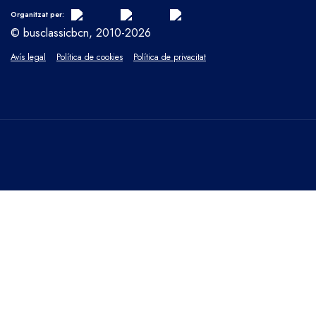
Organitzat per:
© busclassicbcn, 2010-2026
Avís legal
Política de cookies
Política de privacitat
TANCA
Privacy Overview