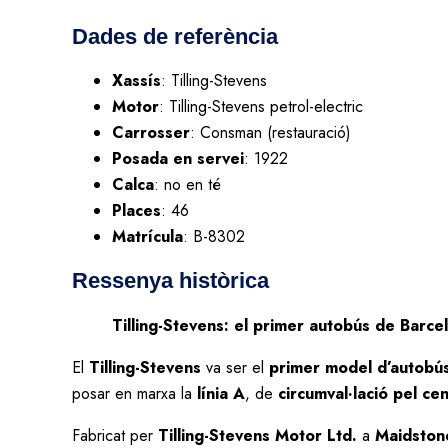
Dades de referència
Xassís
: Tilling-Stevens
Motor
: Tilling-Stevens petrol-electric
Carrosser
: Consman (restauració)
Posada en servei
: 1922
Calca
: no en té
Places
: 46
Matrícula
: B-8302
Ressenya històrica
Tilling-Stevens: el primer autobús de Barce
El
Tilling-Stevens
va ser el
primer model d’autobús
posar en marxa la
línia A
, de
circumval·lació pel cent
Fabricat per
Tilling-Stevens Motor Ltd.
a
Maidston