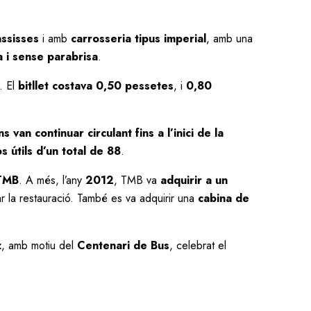
ssisses
i amb
carrosseria tipus imperial
, amb una
 i sense parabrisa
.
. El
bitllet costava 0,50 pessetes
, i
0,80
s van continuar circulant fins a l’inici de la
s útils d’un total de 88
.
TMB
. A més, l’any
2012
, TMB va
adquirir a un
r la restauració. També es va adquirir una
cabina de
z
, amb motiu del
Centenari de Bus
, celebrat el