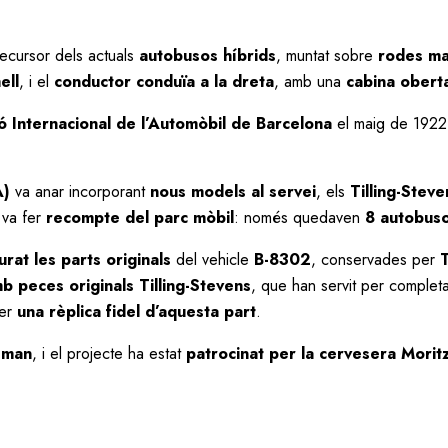
recursor dels actuals
autobusos híbrids
, muntat sobre
rodes ma
ell
, i el
conductor conduïa a la dreta
, amb una
cabina oberta
ó Internacional de l’Automòbil de Barcelona
el maig de 1922
A)
va anar incorporant
nous models al servei
, els
Tilling-Steven
 va fer
recompte del parc mòbil
: només quedaven
8 autobuso
urat les parts originals
del vehicle
B-8302
, conservades per
b peces originals Tilling-Stevens
, que han servit per completa
fer
una rèplica fidel d’aquesta part
.
sman
, i el projecte ha estat
patrocinat per la cervesera Morit