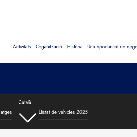
Activitats
Organització
Història
Una oportunitat de nego
Català
matges
Llistat de vehicles 2025