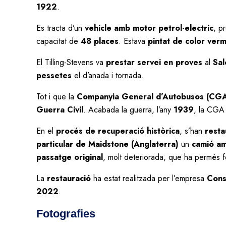
1922
.
Es tracta d’un
vehicle amb motor petrol-electric
, p
capacitat de
48 places
. Estava
pintat de color verm
El Tilling-Stevens va
prestar servei en proves
al
Sal
pessetes
el d’anada i tornada.
Tot i que la
Companyia General d’Autobusos (CG
Guerra Civil
. Acabada la guerra, l’any
1939
, la CGA
En el
procés de recuperació històrica
, s’han
resta
particular de Maidstone (Anglaterra)
un
camió am
passatge original
, molt deteriorada, que ha permès 
La
restauració
ha estat realitzada per l’empresa
Con
2022
.
Fotografies