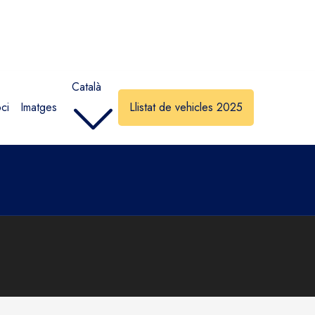
Català
ci
Imatges
Llistat de vehicles 2025