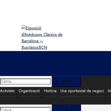
Saltar
al
contingut
Cerca:
Activitats
Organització
Història
Una oportunitat de negoci
I
Cerca: