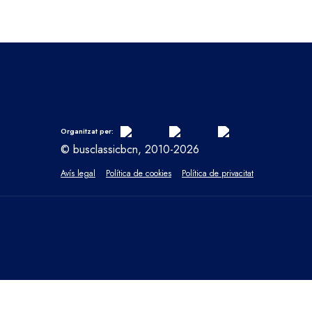
Organitzat per:
© busclassicbcn, 2010-2026
Avís legal
Política de cookies
Política de privacitat