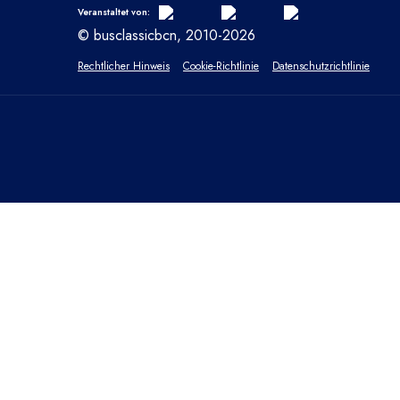
Veranstaltet von:
© busclassicbcn, 2010-2026
Rechtlicher Hinweis
Cookie-Richtlinie
Datenschutzrichtlinie
SCHLIESSEN
Datenschutzübersicht