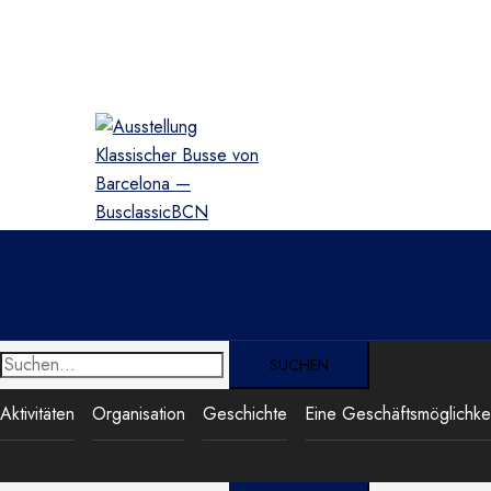
Zum
Inhalt
springen
Suche
nach:
Aktivitäten
Organisation
Geschichte
Eine Geschäftsmöglichkei