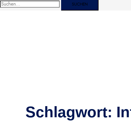
Suche
nach:
Schlagwort:
In