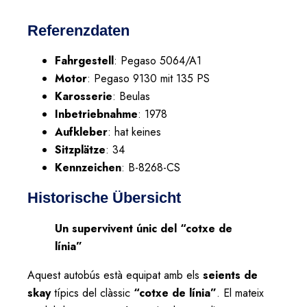
Referenzdaten
Fahrgestell
: Pegaso 5064/A1
Motor
: Pegaso 9130 mit 135 PS
Karosserie
: Beulas
Inbetriebnahme
: 1978
Aufkleber
: hat keines
Sitzplätze
: 34
Kennzeichen
: B-8268-CS
Historische Übersicht
Un supervivent únic del “cotxe de
línia”
Aquest autobús està equipat amb els
seients de
skay
típics del clàssic
“cotxe de línia”
. El mateix