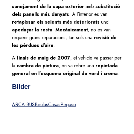
sanejament de la xapa exterior
amb
substitució
dels panells més danyats
. A l’interior es van
retapissar els seients més deteriorats
und
apedaçar la resta
.
Mecànicament
, no es van
requerir grans reparacions, tan sols una
revisió de
les pèrdues d’aire
.
A
finals de maig de 2007
, el vehicle va passar per
la
cambra de pintura
, on va rebre una
repintada
general en l’esquema original de verd i crema
.
Bilder
ARCA-BUS
Beulas
Casas
Pegaso