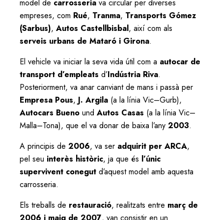
model de
carrosseria
va circular per diverses
empreses, com
Rué
,
Tranma
,
Transports Gómez
(Sarbus)
,
Autos Castellbisbal
, així com als
serveis urbans de Mataró i Girona
.
El vehicle va iniciar la seva vida útil com a
autocar de
transport d’empleats
d’
Indústria Riva
.
Posteriorment, va anar canviant de mans i passà per
Empresa Pous
,
J. Argila
(a la línia Vic–Gurb),
Autocars Bueno
und
Autos Casas
(a la línia Vic–
Malla–Tona), que el va donar de baixa l’any
2003
.
A principis de
2006
, va ser
adquirit per ARCA
,
pel seu
interès històric
, ja que és
l’únic
supervivent conegut
d’aquest model amb aquesta
carrosseria.
Els treballs de
restauració
, realitzats entre
març de
2006 i maig de 2007
, van consistir en un