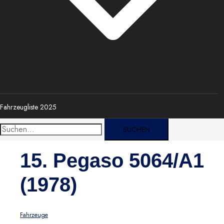
Fahrzeugliste 2025
Suche
nach:
15. Pegaso 5064/A1
(1978)
Fahrzeuge