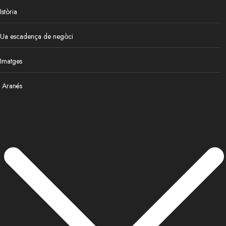
Istòria
Ua escadença de negòci
Imatges
Aranés