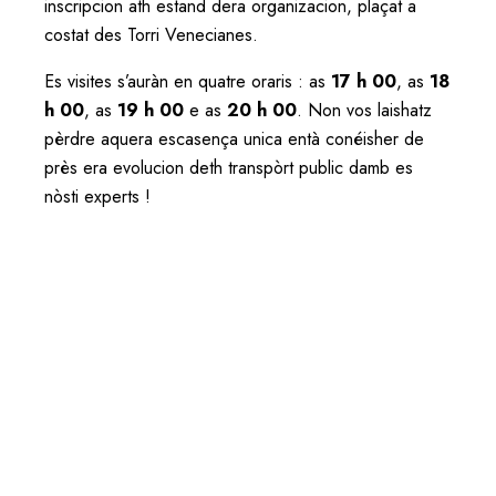
inscripcion ath estand dera organizacion, plaçat a
costat des Torri Venecianes.
Es visites s’auràn en quatre oraris : as
17 h 00
, as
18
h 00
, as
19 h 00
e as
20 h 00
. Non vos laishatz
pèrdre aquera escasença unica entà conéisher de
près era evolucion deth transpòrt public damb es
nòsti experts !