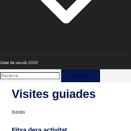
Llistat de veïculs 2025
Recercar:
Visites guiades
Activitats
Fitxa dera activitat