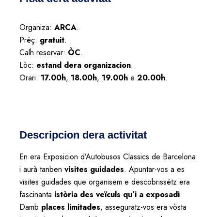
Organiza:
ARCA
.
Prèç:
gratuit
.
Calh reservar:
ÒC
.
Lòc:
estand dera organizacion
.
Orari:
17.00h
,
18.00h
,
19.00h
e
20.00h
.
Descripcion dera activitat
En era Exposicion d’Autobusos Classics de Barcelona
i aurà tanben
visites guidades
. Apuntar-vos a es
visites guidades que organisem e descobrissètz era
fascinanta
istòria des veïculs qu’i a exposadi
.
Damb
places limitades
, asseguratz-vos era vòsta